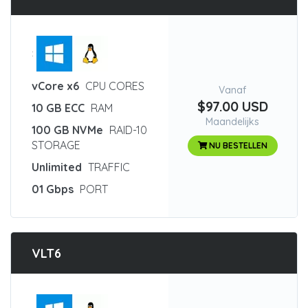
:
vCore x6
CPU CORES
Vanaf
$97.00 USD
10 GB ECC
RAM
Maandelijks
100 GB NVMe
RAID-10
STORAGE
NU BESTELLEN
Unlimited
TRAFFIC
01 Gbps
PORT
VLT6