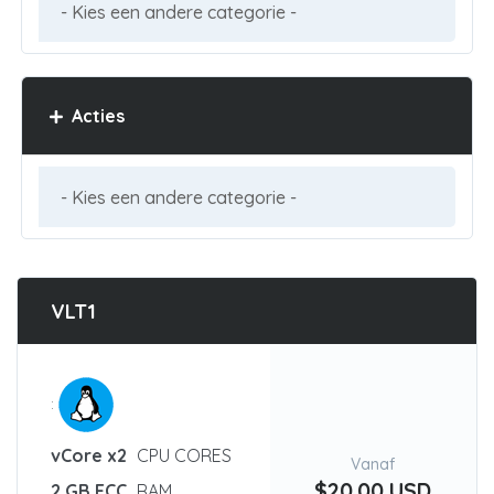
Acties
VLT1
:
vCore x2
CPU CORES
Vanaf
$20.00 USD
2 GB ECC
RAM