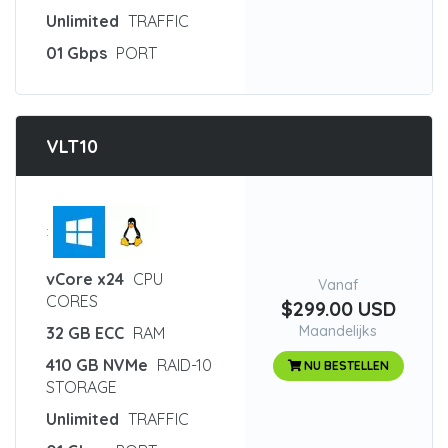
Unlimited
TRAFFIC
01 Gbps
PORT
VLT10
:
vCore x24
CPU
Vanaf
CORES
$299.00 USD
Maandelijks
32 GB ECC
RAM
410 GB NVMe
RAID-10
NU BESTELLEN
STORAGE
Unlimited
TRAFFIC