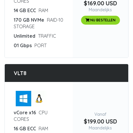
CORES
$169.00 USD
Maandelijks
14 GB ECC
RAM
170 GB NVMe
RAID-10
NU BESTELLEN
STORAGE
Unlimited
TRAFFIC
01 Gbps
PORT
VLT8
:
vCore x16
CPU
Vanaf
CORES
$199.00 USD
Maandelijks
16 GB ECC
RAM