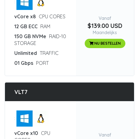
:
vCore x8
CPU CORES
Vanaf
$139.00 USD
12 GB ECC
RAM
Maandelijks
150 GB NVMe
RAID-10
STORAGE
NU BESTELLEN
Unlimited
TRAFFIC
01 Gbps
PORT
VLT7
:
vCore x10
CPU
Vanaf