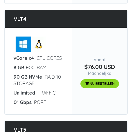
VLT4
:
vCore x4
CPU CORES
Vanaf
$76.00 USD
8 GB ECC
RAM
Maandelijks
90 GB NVMe
RAID-10
STORAGE
NU BESTELLEN
Unlimited
TRAFFIC
01 Gbps
PORT
VLT5