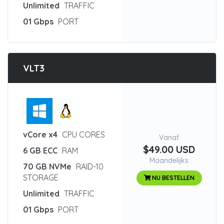
Unlimited
TRAFFIC
01 Gbps
PORT
VLT3
:
vCore x4
CPU CORES
Vanaf
$49.00 USD
6 GB ECC
RAM
Maandelijks
70 GB NVMe
RAID-10
STORAGE
NU BESTELLEN
Unlimited
TRAFFIC
01 Gbps
PORT