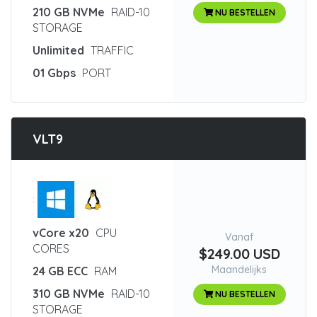
210 GB NVMe
RAID-10
NU BESTELLEN
STORAGE
Unlimited
TRAFFIC
01 Gbps
PORT
VLT9
:
vCore x20
CPU
Vanaf
CORES
$249.00 USD
Maandelijks
24 GB ECC
RAM
310 GB NVMe
RAID-10
NU BESTELLEN
STORAGE