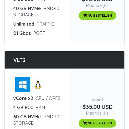
Maandelijks
40 GB NVMe
RAID-10
STORAGE
NU BESTELLEN
Unlimited
TRAFFIC
01 Gbps
PORT
VLT2
:
vCore x2
CPU CORES
Vanaf
$35.00 USD
4 GB ECC
RAM
Maandelijks
60 GB NVMe
RAID-10
STORAGE
NU BESTELLEN