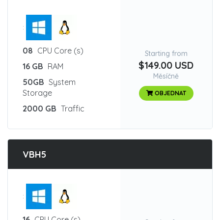
:
08
CPU Core (s)
Starting from
$149.00 USD
16 GB
RAM
Měsíčně
50GB
System
Storage
OBJEDNAT
2000 GB
Traffic
VBH5
:
16
CPU Core (s)