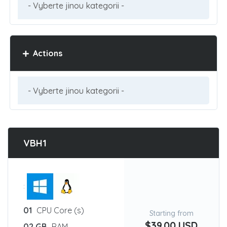
Actions
VBH1
:
01
CPU Core (s)
Starting from
$39.00 USD
02 GB
RAM