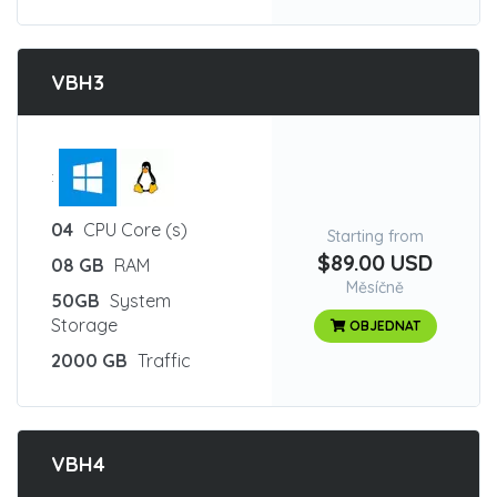
VBH3
:
04
CPU Core (s)
Starting from
$89.00 USD
08 GB
RAM
Měsíčně
50GB
System
Storage
OBJEDNAT
2000 GB
Traffic
VBH4